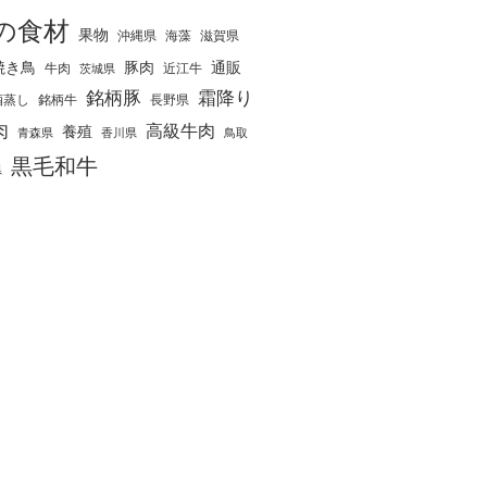
の食材
果物
沖縄県
海藻
滋賀県
焼き鳥
豚肉
通販
牛肉
近江牛
茨城県
銘柄豚
霜降り
酒蒸し
銘柄牛
長野県
肉
高級牛肉
養殖
青森県
香川県
鳥取
黒毛和牛
県