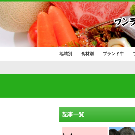
地域別
食材別
ブランド牛
北海道
東北地方
関東地方
中部地方
近畿地方
中国地方
四国地方
九州地方
肉類
野菜･果物
魚介類
青森県
岩手県
秋田県
宮城県
山形県
福島県
茨城県
栃木県
群馬県
埼玉県
千葉県
東京都
神奈川県
山梨県
長野県
新潟県
富山県
石川県
福井県
静岡県
愛知県
岐阜県
三重県
滋賀県
京都府
大阪府
兵庫県
奈良県
和歌山県
鳥取県
島根県
岡山県
広島県
山口県
香川県
愛媛県
徳島県
高知県
福岡県
佐賀県
長崎県
熊本県
大分県
宮崎県
鹿児島県
沖縄県
記事一覧