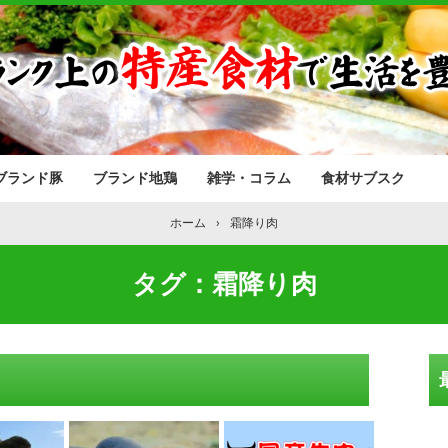
ブランド豚
ブランド地鶏
雑学・コラム
食材サブスク
ホーム
›
霜降り肉
タグ：霜降り肉