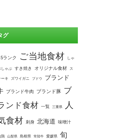
タグ
ご当地食材
A5ランク
しゃ
オリジナル食材
すき焼き
ぶしゃぶ
ス
ブランド
テーキ
ズワイガニ
ブドウ
ブ
牛
ブランド豚
ブランド牛肉
人
ランド食材
一覧
三重県
気食材
北海道
刺身
味噌汁
旬
地鶏
島根県
愛媛県
山梨県
常陸牛