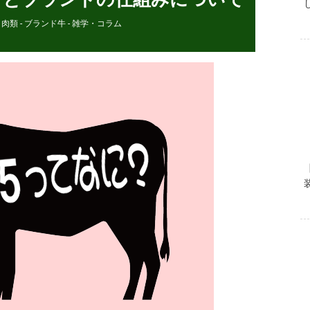
- 肉類 - ブランド牛
-
雑学・コラム