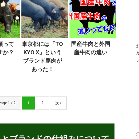
類って
東京都には「TO
国産牛肉と外国
すか？
KYO X」という
産牛肉の違い
ブランド豚肉が
あった！
Page 1 / 2
1
2
次 ›
クとブランドの仕組みについて