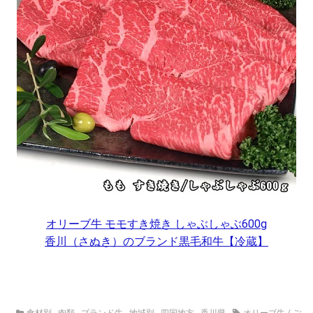
オリーブ牛 モモすき焼き しゃぶしゃぶ600g
香川（さぬき）のブランド黒毛和牛【冷蔵】
食材別 - 肉類 - ブランド牛
-
地域別 - 四国地方 - 香川県
オリーブ牛
/
ご