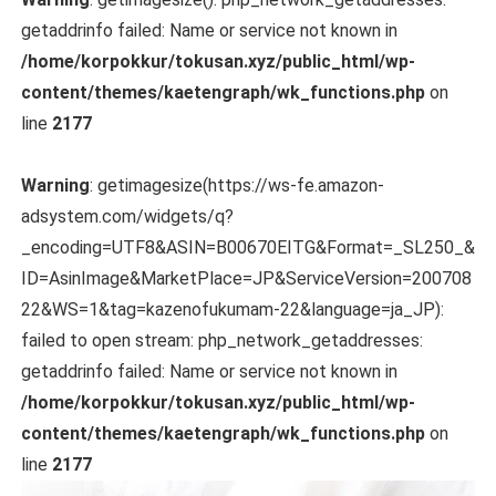
getaddrinfo failed: Name or service not known in
/home/korpokkur/tokusan.xyz/public_html/wp-
content/themes/kaetengraph/wk_functions.php
on
line
2177
Warning
: getimagesize(https://ws-fe.amazon-
adsystem.com/widgets/q?
_encoding=UTF8&ASIN=B00670EITG&Format=_SL250_&
ID=AsinImage&MarketPlace=JP&ServiceVersion=200708
22&WS=1&tag=kazenofukumam-22&language=ja_JP):
failed to open stream: php_network_getaddresses:
getaddrinfo failed: Name or service not known in
/home/korpokkur/tokusan.xyz/public_html/wp-
content/themes/kaetengraph/wk_functions.php
on
line
2177