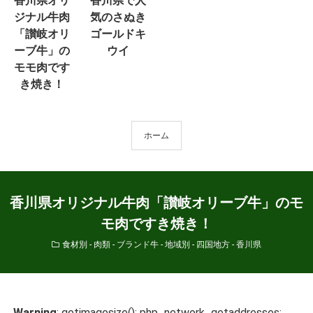
香川県オリ
香川県で人
ジナル牛肉
気のさぬき
「讃岐オリ
ゴールドキ
ーブ牛」の
ウイ
モモ肉です
き焼き！
ホーム
香川県オリジナル牛肉「讃岐オリーブ牛」のモ
モ肉ですき焼き！
食材別 - 肉類 - ブランド牛
-
地域別 - 四国地方 - 香川県
Warning
: getimagesize(): php_network_getaddresses: