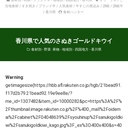
当地食材
/
すき焼き
/
ブランド牛
/
人気食材
/
牛すじの煮込み
/
讃岐
/
讃岐牛
/
香川県
食材ハンター
香川県で人気のさぬきゴールドキウイ
食材別 - 野菜･果物
-
地域別 - 四国地方 - 香川県
Warning
:
getimagesize(https://hbb.afl.rakuten.co.jp/hgb/21bead91.
f17d2b79.21bead92.19e9ee8e/?
me_id=1307482&item_id=10000282&pc=https%3A%2F%
2Fthumbnail.image.rakuten.co.jp%2F%400_mall%2Foidem
ai%2Fcabinet%2F04048639%2Fsyouhinup%2Fsanukigoldki
wi%2Fsanukigoldkiwi_kago.jpg%3F_ex%3D400x400&s=40