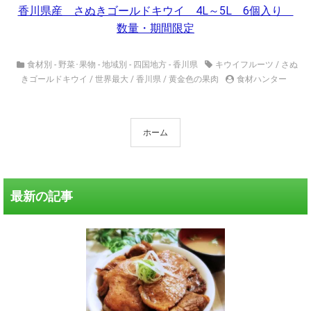
香川県産 さぬきゴールドキウイ 4L～5L 6個入り
数量・期間限定
食材別 - 野菜･果物
-
地域別 - 四国地方 - 香川県
キウイフルーツ
/
さぬ
きゴールドキウイ
/
世界最大
/
香川県
/
黄金色の果肉
食材ハンター
ホーム
最新の記事