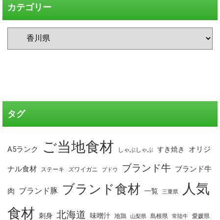
カテゴリー
タグ
ご当地食材
A5ランク
オリジ
すき焼き
しゃぶしゃぶ
ブランド牛
ナル食材
ブランド牛
ステーキ
ズワイガニ
ブドウ
人気
ブランド食材
ブランド豚
肉
一覧
三重県
食材
北海道
刺身
味噌汁
地鶏
島根県
愛媛県
山梨県
常陸牛