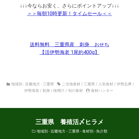
↓↓↓今ならお安く、さらにポイントアップ↓↓↓
＞＞毎朝10時更新！タイムセール＜＜
送料無料 三重県産 刺身 おせち
【活伊勢海老 1尾約400g】
地域別 - 近畿地方 - 三重県
ご当地食材
/
三重県
/
人気食材
/
伊勢志摩
/
伊勢海老
/
刺身
/
味噌汁
/
旬の食材
食材ハンター
三重県 養殖活〆ヒラメ
地域別 - 近畿地方 - 三重県
-
食材別 - 魚介類