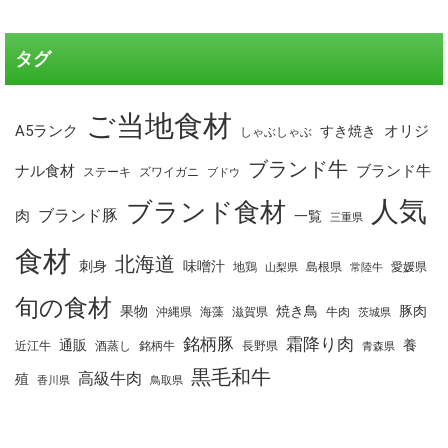
タグ
ご当地食材
A5ランク
オリジ
すき焼き
しゃぶしゃぶ
ブランド牛
ナル食材
ブランド牛
ステーキ
ズワイガニ
ブドウ
人気
ブランド食材
ブランド豚
肉
一覧
三重県
食材
北海道
刺身
味噌汁
地鶏
島根県
愛媛県
山梨県
常陸牛
旬の食材
果物
焼き鳥
豚肉
沖縄県
海藻
滋賀県
牛肉
茨城県
銘柄豚
霜降り肉
通販
養
近江牛
酒蒸し
銘柄牛
長野県
青森県
黒毛和牛
高級牛肉
殖
香川県
鳥取県