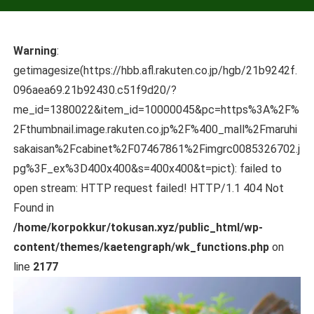
Warning
:
getimagesize(https://hbb.afl.rakuten.co.jp/hgb/21b9242f.
096aea69.21b92430.c51f9d20/?
me_id=1380022&item_id=10000045&pc=https%3A%2F%
2Fthumbnail.image.rakuten.co.jp%2F%400_mall%2Fmaruhi
sakaisan%2Fcabinet%2F07467861%2Fimgrc0085326702.j
pg%3F_ex%3D400x400&s=400x400&t=pict): failed to
open stream: HTTP request failed! HTTP/1.1 404 Not
Found in
/home/korpokkur/tokusan.xyz/public_html/wp-
content/themes/kaetengraph/wk_functions.php
on
line
2177