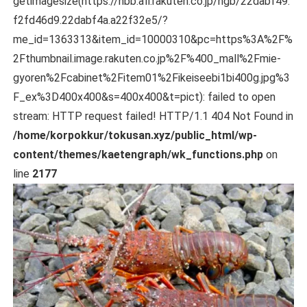
getimagesize(https://hbb.afl.rakuten.co.jp/hgb/22dabf49.
f2fd46d9.22dabf4a.a22f32e5/?
me_id=1363313&item_id=10000310&pc=https%3A%2F%
2Fthumbnail.image.rakuten.co.jp%2F%400_mall%2Fmie-
gyoren%2Fcabinet%2Fitem01%2Fikeiseebi1bi400g.jpg%3
F_ex%3D400x400&s=400x400&t=pict): failed to open
stream: HTTP request failed! HTTP/1.1 404 Not Found in
/home/korpokkur/tokusan.xyz/public_html/wp-
content/themes/kaetengraph/wk_functions.php
on
line
2177