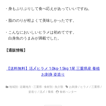
・身もぷりぷりして食べ応えがあっていいですね。
・脂ののりが程よくて美味しかったです。
・こんなにおいしいヒラメは初めてです。
白身魚のうまみが満載でした。
【通販情報】
【送料無料】活〆ヒラメ 1.0kg-1.5kg 1尾 三重県産 養殖
お刺身 姿造り
地域別 - 近畿地方 - 三重県
-
食材別 - 魚介類
お刺身
/
ヒラメ
/
三重県
/
姿造り
/
活〆
/
養殖
食材ハンター