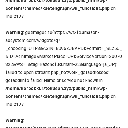
/home/korpokkur/tokusan.xyz/public_html/wp-
content/themes/kaetengraph/wk_functions.php
on
line
2177
Warning
: getimagesize(https://ws-fe.amazon-
adsystem.com/widgets/q?
_encoding=UTF8&ASIN=B096ZJBKPD&Format=_SL250_
&ID=AsinImage&MarketPlace=JP&ServiceVersion=20070
822&WS=1&tag=kazenofukumam-22&language=ja_JP):
failed to open stream: php_network_getaddresses:
getaddrinfo failed: Name or service not known in
/home/korpokkur/tokusan.xyz/public_html/wp-
content/themes/kaetengraph/wk_functions.php
on
line
2177
Warning
: