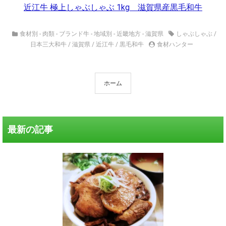
近江牛 極上しゃぶしゃぶ 1kg 滋賀県産黒毛和牛
食材別 - 肉類 - ブランド牛
-
地域別 - 近畿地方 - 滋賀県
しゃぶしゃぶ
/
日本三大和牛
/
滋賀県
/
近江牛
/
黒毛和牛
食材ハンター
ホーム
最新の記事