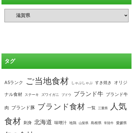
タグ
ご当地食材
A5ランク
オリジ
すき焼き
しゃぶしゃぶ
ブランド牛
ナル食材
ブランド牛
ステーキ
ズワイガニ
ブドウ
人気
ブランド食材
ブランド豚
肉
一覧
三重県
食材
北海道
刺身
味噌汁
地鶏
島根県
愛媛県
山梨県
常陸牛