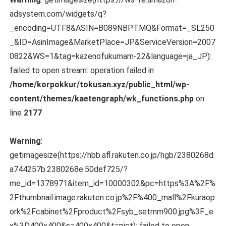
adsystem.com/widgets/q?
_encoding=UTF8&ASIN=B089NBPTMQ&Format=_SL250
_&ID=AsinImage&MarketPlace=JP&ServiceVersion=2007
0822&WS=1&tag=kazenofukumam-22&language=ja_JP):
failed to open stream: operation failed in
/home/korpokkur/tokusan.xyz/public_html/wp-
content/themes/kaetengraph/wk_functions.php
on
line
2177
Warning
:
getimagesize(https://hbb.afl.rakuten.co.jp/hgb/2380268d.
a744257b.2380268e.50def725/?
me_id=1378971&item_id=10000302&pc=https%3A%2F%
2Fthumbnail.image.rakuten.co.jp%2F%400_mall%2Fkuraop
ork%2Fcabinet%2Fproduct%2Fsyb_setmm900.jpg%3F_e
x%3D400x400&s=400x400&t=pict): failed to open