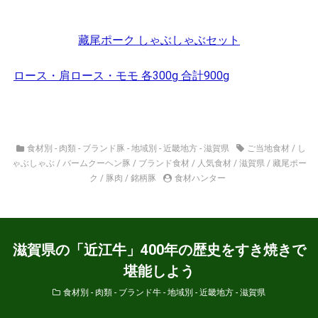
藏尾ポーク しゃぶしゃぶセット
ロース・肩ロース・モモ 各300g 合計900g
食材別 - 肉類 - ブランド豚
-
地域別 - 近畿地方 - 滋賀県
ご当地食材
/
し
ゃぶしゃぶ
/
バームクーヘン豚
/
ブランド食材
/
人気食材
/
滋賀県
/
藏尾ポー
ク
/
豚肉
/
銘柄豚
食材ハンター
滋賀県の「近江牛」400年の歴史をすき焼きで
堪能しよう
食材別 - 肉類 - ブランド牛
-
地域別 - 近畿地方 - 滋賀県