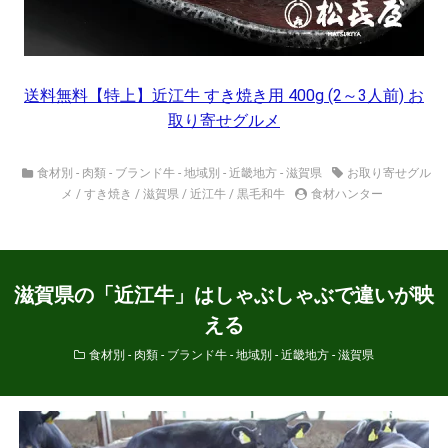
送料無料【特上】近江牛 すき焼き用 400g (2～3人前) お
取り寄せグルメ
食材別 - 肉類 - ブランド牛
-
地域別 - 近畿地方 - 滋賀県
お取り寄せグル
メ
/
すき焼き
/
滋賀県
/
近江牛
/
黒毛和牛
食材ハンター
滋賀県の「近江牛」はしゃぶしゃぶで違いが映
える
食材別 - 肉類 - ブランド牛
-
地域別 - 近畿地方 - 滋賀県