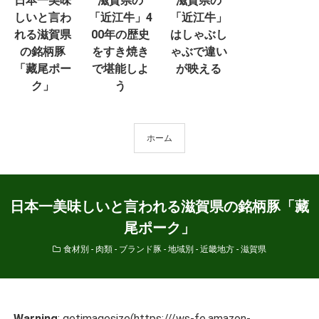
日本一美味
滋賀県の
滋賀県の
しいと言わ
「近江牛」4
「近江牛」
れる滋賀県
00年の歴史
はしゃぶし
の銘柄豚
をすき焼き
ゃぶで違い
「藏尾ポー
で堪能しよ
が映える
ク」
う
ホーム
日本一美味しいと言われる滋賀県の銘柄豚「藏
尾ポーク」
食材別 - 肉類 - ブランド豚
-
地域別 - 近畿地方 - 滋賀県
Warning
: getimagesize(https:///ws-fe.amazon-