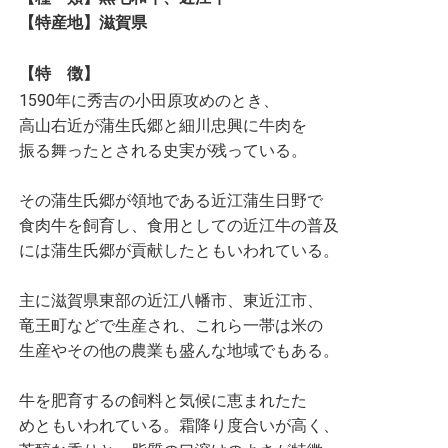
【特産地】滋賀県
【特 徴】
1590年に秀吉の小田原攻めのとき、
高山右近が蒲生氏郷と細川忠興に牛肉を
振る舞ったとされる史実が残っている。
その蒲生氏郷が領地である近江蒲生日野で
食肉牛を飼育し、食用としての近江牛の普及
には蒲生氏郷が貢献したともいわれている。
主に滋賀県東部の近江八幡市、東近江市、
竜王町などで生産され、これら一帯は米の
生産やその他の農業も盛んな地域でもある。
牛を肥育するの飼料と気候に恵まれたた
めともいわれている。霜降り度合いが高く、