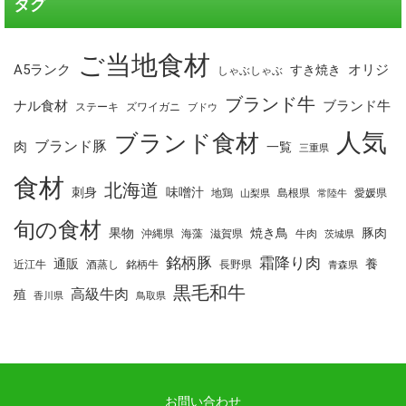
タグ
ご当地食材
A5ランク
オリジ
すき焼き
しゃぶしゃぶ
ブランド牛
ナル食材
ブランド牛
ステーキ
ズワイガニ
ブドウ
人気
ブランド食材
ブランド豚
肉
一覧
三重県
食材
北海道
刺身
味噌汁
地鶏
島根県
愛媛県
山梨県
常陸牛
旬の食材
果物
焼き鳥
豚肉
沖縄県
海藻
滋賀県
牛肉
茨城県
銘柄豚
霜降り肉
通販
養
近江牛
酒蒸し
銘柄牛
長野県
青森県
黒毛和牛
高級牛肉
殖
香川県
鳥取県
お問い合わせ