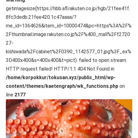
getimagesize(https://hbb.afl.rakuten.co.jp/hgb/21fee41f.
8fc3dedb.21fee420.1c47aaaa/?
me_id=1364626&item_id=10000474&pc=https%3A%2F%
2Fthumbnail.image.rakuten.co.jp%2F%400_mall%2Ff2720
27-
kishiwada%2Fcabinet%2F0390_1142577_01.jpg%3F_ex%
3D400x400&s=400x400&t=pict): failed to open stream:
HTTP request failed! HTTP/1.1 404 Not Found in
/home/korpokkur/tokusan.xyz/public_html/wp-
content/themes/kaetengraph/wk_functions.php
on
line
2177