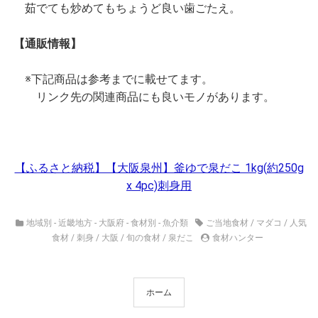
茹でても炒めてもちょうど良い歯ごたえ。
【通販情報】
※下記商品は参考までに載せてます。
リンク先の関連商品にも良いモノがあります。
【ふるさと納税】【大阪泉州】釜ゆで泉だこ 1kg(約250g
x 4pc)刺身用
地域別 - 近畿地方 - 大阪府
-
食材別 - 魚介類
ご当地食材
/
マダコ
/
人気
食材
/
刺身
/
大阪
/
旬の食材
/
泉だこ
食材ハンター
ホーム