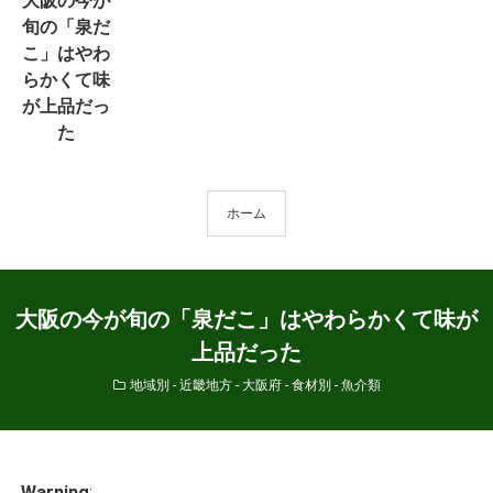
大阪の今が
旬の「泉だ
こ」はやわ
らかくて味
が上品だっ
た
ホーム
大阪の今が旬の「泉だこ」はやわらかくて味が
上品だった
地域別 - 近畿地方 - 大阪府
-
食材別 - 魚介類
Warning
: