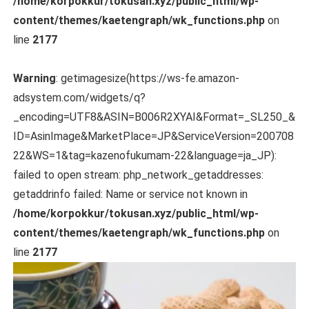
/home/korpokkur/tokusan.xyz/public_html/wp-
content/themes/kaetengraph/wk_functions.php
on
line
2177
Warning
: getimagesize(https://ws-fe.amazon-
adsystem.com/widgets/q?
_encoding=UTF8&ASIN=B006R2XYAI&Format=_SL250_&
ID=AsinImage&MarketPlace=JP&ServiceVersion=200708
22&WS=1&tag=kazenofukumam-22&language=ja_JP):
failed to open stream: php_network_getaddresses:
getaddrinfo failed: Name or service not known in
/home/korpokkur/tokusan.xyz/public_html/wp-
content/themes/kaetengraph/wk_functions.php
on
line
2177