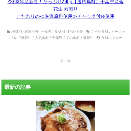
令和3年産新豆！たっぷり240g【送料無料】千葉県産落
花生 素煎り
こだわりの≪厳選原料使用≫チャック付袋使用
地域別 - 関東地方 - 千葉県
-
食材別 - 野菜･果物
ご当地食材
/
ピーナッ
ツ
/
ゆで落花生
/
人気食材
/
千葉県
/
旬の食材
/
落花生
食材ハンター
ホーム
最新の記事