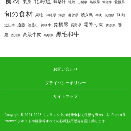
食材
北海道
刺身
味噌汁
地鶏
島根県
愛媛県
山梨県
常陸牛
旬の食材
果物
焼き鳥
豚肉
沖縄県
海藻
滋賀県
牛肉
茨城県
銘柄豚
霜降り肉
通販
養
近江牛
酒蒸し
銘柄牛
長野県
青森県
黒毛和牛
高級牛肉
殖
香川県
鳥取県
お問い合わせ
プライバシーポリシー
サイトマップ
Copyright © 2021-2026
ワンランク上の特産食材で生活を豊かに
All Rights R
eserved.
テキストや画像等すべての転載転用販売を固く禁じます