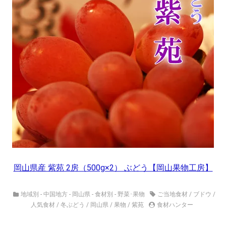
岡山県産 紫苑 2房（500g×2） ぶどう【岡山果物工房】
地域別 - 中国地方 - 岡山県
-
食材別 - 野菜･果物
ご当地食材
/
ブドウ
/
人気食材
/
冬ぶどう
/
岡山県
/
果物
/
紫苑
食材ハンター