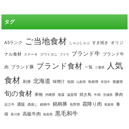
タグ
ご当地食材
A5ランク
オリジ
すき焼き
しゃぶしゃぶ
ブランド牛
ナル食材
ブランド牛
ステーキ
ズワイガニ
ブドウ
人気
ブランド食材
ブランド豚
肉
一覧
三重県
食材
北海道
刺身
味噌汁
地鶏
島根県
愛媛県
山梨県
常陸牛
旬の食材
果物
焼き鳥
豚肉
沖縄県
海藻
滋賀県
牛肉
茨城県
銘柄豚
霜降り肉
通販
養
近江牛
酒蒸し
銘柄牛
長野県
青森県
黒毛和牛
高級牛肉
殖
香川県
鳥取県