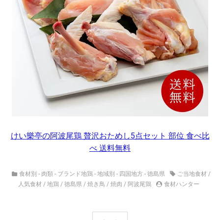
けい樂亭の阿波尾鶏 贅沢おためし5点セット 部位 食べ比
べ 送料無料
食材別 - 肉類 - ブランド地鶏
-
地域別 - 四国地方 - 徳島県
ご当地食材
/
人気食材
/
地鶏
/
徳島県
/
焼き鳥
/
焼肉
/
阿波尾鶏
食材ハンター