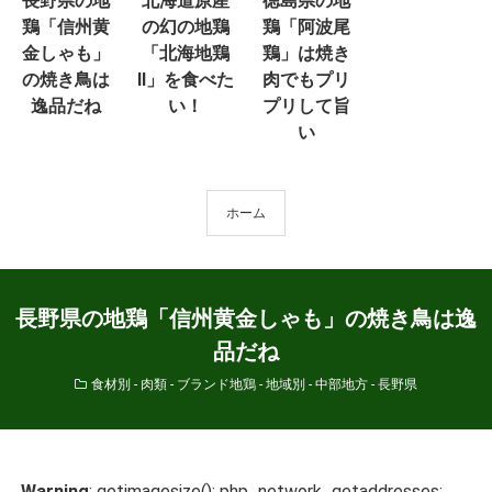
長野県の地
北海道原産
徳島県の地
鶏「信州黄
の幻の地鶏
鶏「阿波尾
金しゃも」
「北海地鶏
鶏」は焼き
の焼き鳥は
Ⅱ」を食べた
肉でもプリ
逸品だね
い！
プリして旨
い
ホーム
長野県の地鶏「信州黄金しゃも」の焼き鳥は逸
品だね
食材別 - 肉類 - ブランド地鶏
-
地域別 - 中部地方 - 長野県
Warning
: getimagesize(): php_network_getaddresses: