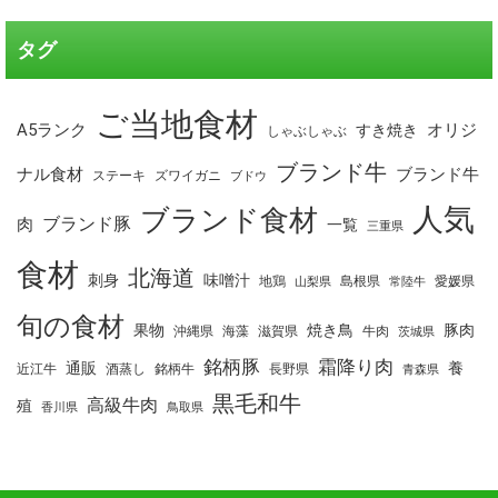
タグ
ご当地食材
A5ランク
オリジ
すき焼き
しゃぶしゃぶ
ブランド牛
ナル食材
ブランド牛
ステーキ
ズワイガニ
ブドウ
人気
ブランド食材
ブランド豚
肉
一覧
三重県
食材
北海道
刺身
味噌汁
地鶏
島根県
愛媛県
山梨県
常陸牛
旬の食材
果物
焼き鳥
豚肉
沖縄県
海藻
滋賀県
牛肉
茨城県
銘柄豚
霜降り肉
通販
養
近江牛
酒蒸し
銘柄牛
長野県
青森県
黒毛和牛
高級牛肉
殖
香川県
鳥取県