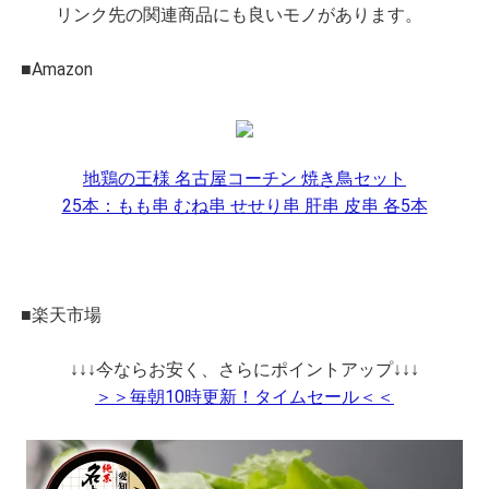
リンク先の関連商品にも良いモノがあります。
■Amazon
地鶏の王様 名古屋コーチン 焼き鳥セット
25本：もも串 むね串 せせり串 肝串 皮串 各5本
■楽天市場
↓↓↓今ならお安く、さらにポイントアップ↓↓↓
＞＞毎朝10時更新！タイムセール＜＜