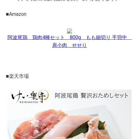
■Amazon
阿波尾鶏 鶏肉4種セット 800g もも細切り 手羽中
肩小肉 せせり
■楽天市場