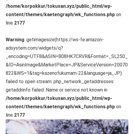
/home/korpokkur/tokusan.xyz/public_html/wp-
content/themes/kaetengraph/wk_functions.php
on
line
2177
Warning
: getimagesize(https://ws-fe.amazon-
adsystem.com/widgets/q?
_encoding=UTF8&ASIN=B08HK7CRVR&Format=_SL250_
&ID=AsinImage&MarketPlace=JP&ServiceVersion=20070
822&WS=1&tag=kazenofukumam-22&language=ja_JP):
failed to open stream: php_network_getaddresses:
getaddrinfo failed: Name or service not known in
/home/korpokkur/tokusan.xyz/public_html/wp-
content/themes/kaetengraph/wk_functions.php
on
line
2177