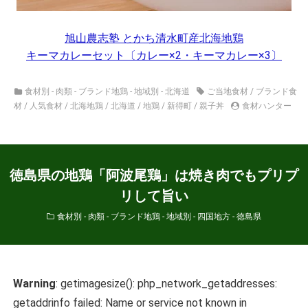
旭山農志塾 とかち清水町産北海地鶏
キーマカレーセット〔カレー×2・キーマカレー×3〕
食材別 - 肉類 - ブランド地鶏
-
地域別 - 北海道
ご当地食材
/
ブランド食
材
/
人気食材
/
北海地鶏
/
北海道
/
地鶏
/
新得町
/
親子丼
食材ハンター
徳島県の地鶏「阿波尾鶏」は焼き肉でもプリプ
リして旨い
食材別 - 肉類 - ブランド地鶏
-
地域別 - 四国地方 - 徳島県
Warning
: getimagesize(): php_network_getaddresses:
getaddrinfo failed: Name or service not known in