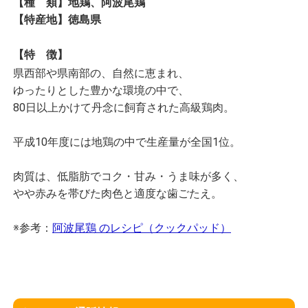
【種 類】地鶏、阿波尾鶏
【特産地】徳島県
【特 徴】
県西部や県南部の、自然に恵まれ、
ゆったりとした豊かな環境の中で、
80日以上かけて丹念に飼育された高級鶏肉。
平成10年度には地鶏の中で生産量が全国1位。
肉質は、低脂肪でコク・甘み・うま味が多く、
やや赤みを帯びた肉色と適度な歯ごたえ。
※参考：
阿波尾鶏 のレシピ（クックパッド）