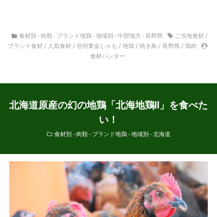
食材別 - 肉類 - ブランド地鶏
-
地域別 - 中部地方 - 長野県
ご当地食材
/
ブランド食材
/
人気食材
/
信州黄金しゃも
/
地鶏
/
焼き鳥
/
長野県
/
鶏肉
食材ハンター
北海道原産の幻の地鶏「北海地鶏Ⅱ」を食べた
い！
食材別 - 肉類 - ブランド地鶏
-
地域別 - 北海道