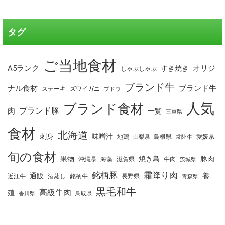
タグ
ご当地食材
A5ランク
オリジ
すき焼き
しゃぶしゃぶ
ブランド牛
ナル食材
ブランド牛
ステーキ
ズワイガニ
ブドウ
人気
ブランド食材
ブランド豚
肉
一覧
三重県
食材
北海道
刺身
味噌汁
地鶏
島根県
愛媛県
山梨県
常陸牛
旬の食材
果物
焼き鳥
豚肉
沖縄県
海藻
滋賀県
牛肉
茨城県
銘柄豚
霜降り肉
通販
養
近江牛
酒蒸し
銘柄牛
長野県
青森県
黒毛和牛
高級牛肉
殖
香川県
鳥取県