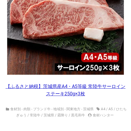
【ふるさと納税】茨城県産A4・A5等級 常陸牛サーロイン
ステーキ250g×3枚
食材別 - 肉類 - ブランド牛
-
地域別 - 関東地方 - 茨城県
A4
/
A5
/
ひたち
ぎゅう
/
常陸牛
/
茨城県
/
霜降り
/
黒毛和牛
食材ハンター