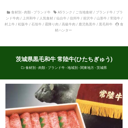
食材別 - 肉類 - ブランド牛
A5ランク
/
ご当地食材
/
ブランド牛
/
ブラ
ンド牛肉
/
上州和牛
/
人気食材
/
仙台牛
/
信州牛
/
前沢牛
/
山形牛
/
常陸牛
/
村上牛
/
松阪牛
/
石垣牛
/
霜降り肉
/
高級牛肉
/
鹿児島黒牛
/
黒毛和牛
食
材ハンター
茨城県黒毛和牛 常陸牛(ひたちぎゅう)
食材別 - 肉類 - ブランド牛
-
地域別 - 関東地方 - 茨城県