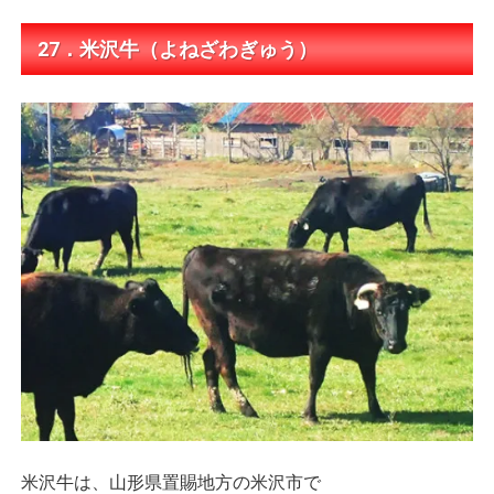
27．米沢牛（よねざわぎゅう）
米沢牛は、山形県置賜地方の米沢市で