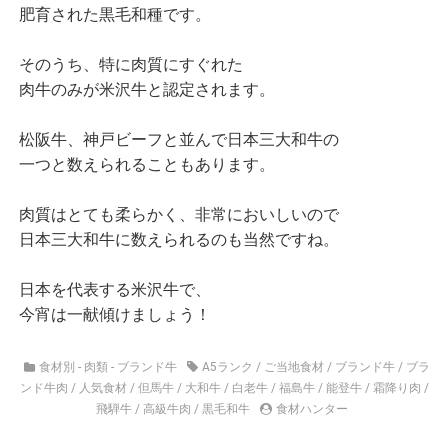
肥育された黒毛和種です。
そのうち、特に肉質にすぐれた
肉牛のみが米沢牛と認定されます。
松阪牛、神戸ビーフと並んで日本三大和牛の
一つと数えられることもあります。
肉質はとても柔らかく、非常においしいので
日本三大和牛に数えられるのも当然ですね。
日本を代表する米沢牛で、
今宵は一献傾けましょう！
食材別 - 肉類 - ブランド牛
A5ランク
/
ご当地食材
/
ブランド牛
/
ブラ
ンド牛肉
/
人気食材
/
但馬牛
/
大和牛
/
白老牛
/
福島牛
/
能登牛
/
霜降り肉
/
飛騨牛
/
高級牛肉
/
黒毛和牛
食材ハンター