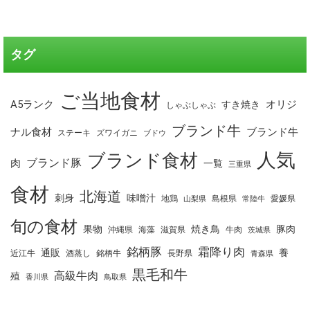
タグ
ご当地食材
A5ランク
オリジ
すき焼き
しゃぶしゃぶ
ブランド牛
ナル食材
ブランド牛
ステーキ
ズワイガニ
ブドウ
人気
ブランド食材
ブランド豚
肉
一覧
三重県
食材
北海道
刺身
味噌汁
地鶏
島根県
愛媛県
山梨県
常陸牛
旬の食材
果物
焼き鳥
豚肉
沖縄県
海藻
滋賀県
牛肉
茨城県
銘柄豚
霜降り肉
通販
養
近江牛
酒蒸し
銘柄牛
長野県
青森県
黒毛和牛
高級牛肉
殖
香川県
鳥取県