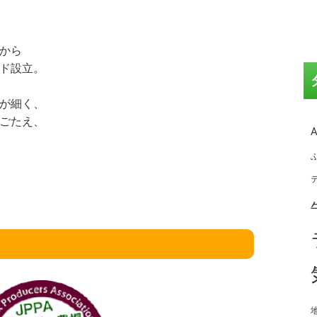
から
ド設立。
が細く、
ごたえ、