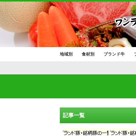
地域別
食材別
ブランド牛
北海道
東北地方
関東地方
中部地方
近畿地方
中国地方
四国地方
九州地方
肉類
野菜･果物
魚介類
青森県
岩手県
秋田県
宮城県
山形県
福島県
茨城県
栃木県
群馬県
埼玉県
千葉県
東京都
神奈川県
山梨県
長野県
新潟県
富山県
石川県
福井県
静岡県
愛知県
岐阜県
三重県
滋賀県
京都府
大阪府
兵庫県
奈良県
和歌山県
鳥取県
島根県
岡山県
広島県
山口県
香川県
愛媛県
徳島県
高知県
福岡県
佐賀県
長崎県
熊本県
大分県
宮崎県
鹿児島県
沖縄県
記事一覧