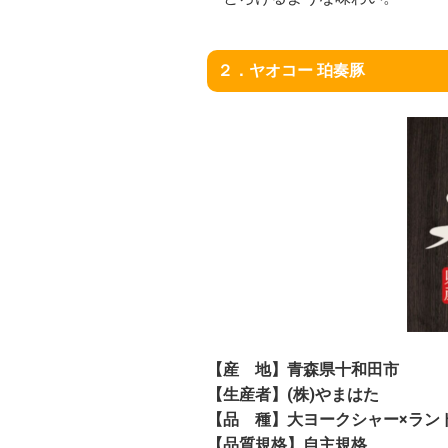
２．ヤオコー 珀奏豚
【産 地】青森県十和田市
【生産者】(株)やまはた
【品 種】大ヨークシャー×ラン
【品質規格】自主規格