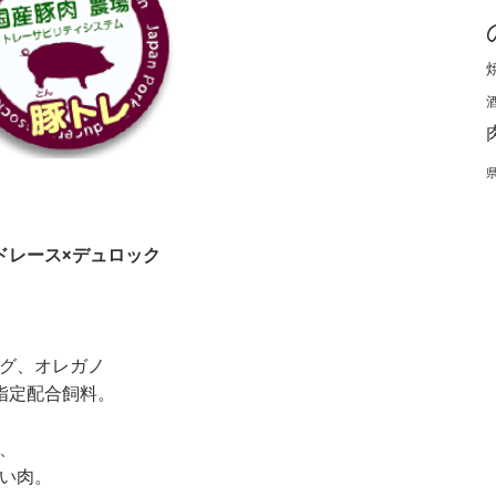
ドレース×デュロック
グ、オレガノ
指定配合飼料。
、
い肉。