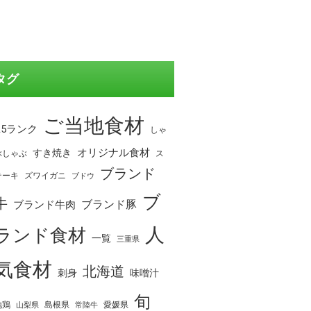
タグ
ご当地食材
A5ランク
しゃ
オリジナル食材
すき焼き
ぶしゃぶ
ス
ブランド
テーキ
ズワイガニ
ブドウ
ブ
牛
ブランド豚
ブランド牛肉
人
ランド食材
一覧
三重県
気食材
北海道
刺身
味噌汁
旬
地鶏
島根県
愛媛県
山梨県
常陸牛