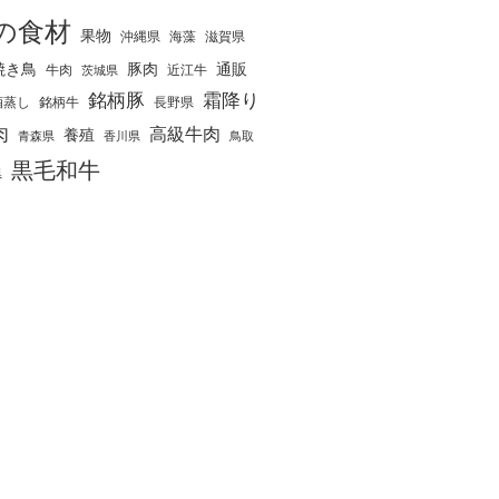
の食材
果物
沖縄県
海藻
滋賀県
焼き鳥
豚肉
通販
牛肉
近江牛
茨城県
銘柄豚
霜降り
酒蒸し
銘柄牛
長野県
肉
高級牛肉
養殖
青森県
香川県
鳥取
黒毛和牛
県