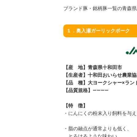
ブランド豚・銘柄豚一覧の青森県
１．奥入瀬ガーリックポーク
【産 地】青森県十和田市
【生産者】十和田おいらせ農業協
【品 種】大ヨークシャー×ラン
【品質規格】――――
【特 徴】
・にんにくの粉末入り飼料を与え
・脂の融点が通常よりも低く、
とろけるような味わい。