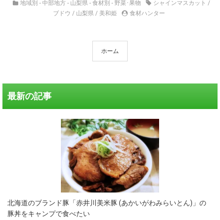
地域別 - 中部地方 - 山梨県
-
食材別 - 野菜･果物
シャインマスカット
/
ブドウ
/
山梨県
/
美和姫
食材ハンター
ホーム
最新の記事
北海道のブランド豚「赤井川美米豚 (あかいがわみらいとん)」の
豚丼をキャンプで食べたい