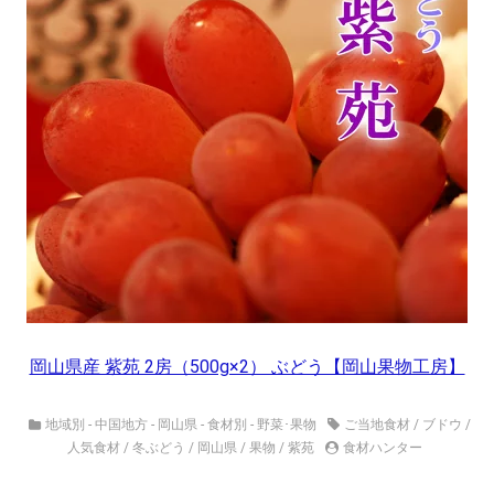
岡山県産 紫苑 2房（500g×2） ぶどう【岡山果物工房】
地域別 - 中国地方 - 岡山県
-
食材別 - 野菜･果物
ご当地食材
/
ブドウ
/
人気食材
/
冬ぶどう
/
岡山県
/
果物
/
紫苑
食材ハンター