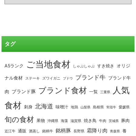
タグ
ご当地食材
A5ランク
オリジ
すき焼き
しゃぶしゃぶ
ブランド牛
ナル食材
ブランド牛
ステーキ
ズワイガニ
ブドウ
人気
ブランド食材
ブランド豚
肉
一覧
三重県
食材
北海道
刺身
味噌汁
地鶏
島根県
愛媛県
山梨県
常陸牛
旬の食材
果物
焼き鳥
豚肉
沖縄県
海藻
滋賀県
牛肉
茨城県
銘柄豚
霜降り肉
通販
養
近江牛
酒蒸し
銘柄牛
長野県
青森県