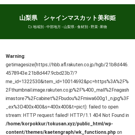
山梨県 シャインマスカット美和姫
地域別 - 中部地方 - 山梨県
-
食材別 - 野菜･果物
Warning
:
getimagesize(https://hbb.afl.rakuten.co.jp/hgb/21b8d446.
4578943e.21b8d447.9cbd23b7/?
me_id=1322530&item_id=10014692&pc=https%3A%2F%
2Fthumbnail.image.rakuten.co.jp%2F%400_mall%2Fnagash
imastore7%2Fcabinet%2Fbudou%2Fmiwa600g1_n.jpg%3F
_ex%3D400x400&s=400x400&t=pict): failed to open
stream: HTTP request failed! HTTP/1.1 404 Not Found in
/home/korpokkur/tokusan.xyz/public_html/wp-
content/themes/kaetengraph/wk_functions.php
on