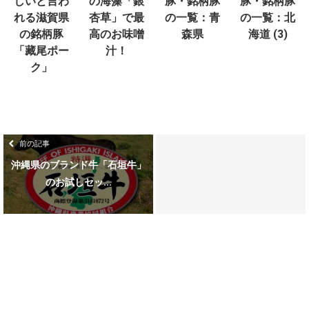
しいと言わ
の海藻「銀
豚・銘柄豚
豚・銘柄豚
れる滋賀県
杏草」で最
の一覧：青
の一覧：北
の銘柄豚
高のお味噌
森県
海道 (3)
「藏尾ポー
汁！
ク」
前の記事
沖縄県のブランド牛「石垣牛」
のお試しセッ...
ホーム