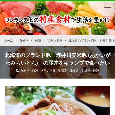
ホーム
›
食材別
›
肉類
›
ブランド豚
›
北海道のブランド豚「赤井川美米
北海道のブランド豚「赤井川美米豚 (あかいが
わみらいとん)」の豚丼をキャンプで食べたい
食材別 - 肉類 - ブランド豚
-
地域別 - 北海道
-
食材別 - 肉類