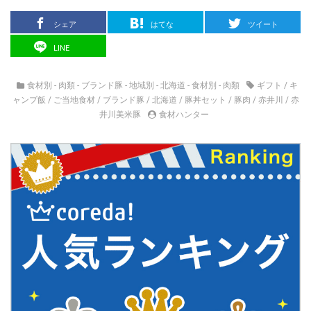
シェア
はてな
ツイート
LINE
食材別 - 肉類 - ブランド豚
-
地域別 - 北海道
-
食材別 - 肉類
ギフト
/
キ
ャンプ飯
/
ご当地食材
/
ブランド豚
/
北海道
/
豚丼セット
/
豚肉
/
赤井川
/
赤
井川美米豚
食材ハンター