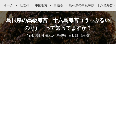
ホーム
›
地域別
›
中国地方
›
島根県
›
島根県の高級海苔「十六島海苔（
島根県の高級海苔「十六島海苔（うっぷるい
のり）」って知ってますか？
地域別 - 中国地方 - 島根県
-
食材別 - 魚介類