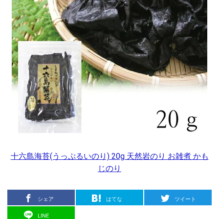
十六島海苔(うっぷるいのり) 20g 天然岩のり お雑煮 かも
じのり
シェア
はてな
ツイート
LINE