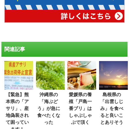
関連記事
【緊急】熊
沖縄県の
愛媛県の養
島根県の
本県の「ア
「海ぶど
殖「戸島一
「出雲しじ
サリ」、産
う」が急に
番ブリ」は
み」を食べ
地偽装され
食べたくな
しゃぶしゃ
ると良いこ
て困ってい
った
ぶで頂く
とありそう