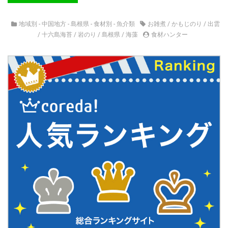
地域別 - 中国地方 - 島根県
-
食材別 - 魚介類
お雑煮
/
かもじのり
/
出雲
/
十六島海苔
/
岩のり
/
島根県
/
海藻
食材ハンター