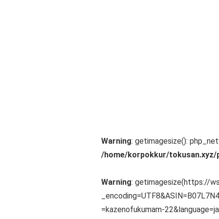
Warning
: getimagesize(): php_ne
/home/korpokkur/tokusan.xyz/
Warning
: getimagesize(https://
_encoding=UTF8&ASIN=B07L7N4
=kazenofukumam-22&language=ja_JP