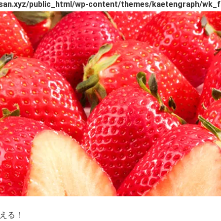
an.xyz/public_html/wp-content/themes/kaetengraph/wk_f
える！