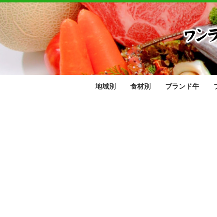
地域別
食材別
ブランド牛
北海道
東北地方
関東地方
中部地方
近畿地方
中国地方
四国地方
九州地方
肉類
野菜･果物
魚介類
青森県
岩手県
秋田県
宮城県
山形県
福島県
茨城県
栃木県
群馬県
埼玉県
千葉県
東京都
神奈川県
山梨県
長野県
新潟県
富山県
石川県
福井県
静岡県
愛知県
岐阜県
三重県
滋賀県
京都府
大阪府
兵庫県
奈良県
和歌山県
鳥取県
島根県
岡山県
広島県
山口県
香川県
愛媛県
徳島県
高知県
福岡県
佐賀県
長崎県
熊本県
大分県
宮崎県
鹿児島県
沖縄県