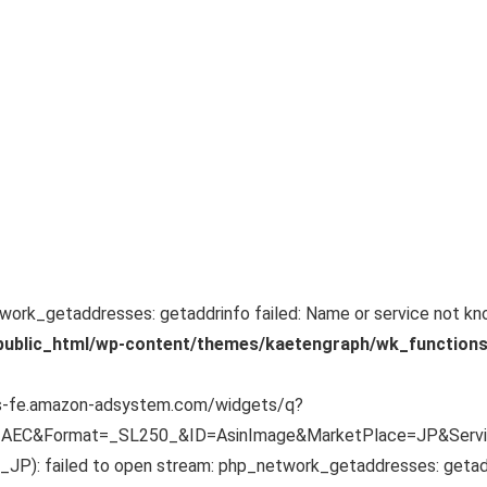
twork_getaddresses: getaddrinfo failed: Name or service not kn
public_html/wp-content/themes/kaetengraph/wk_functions
ws-fe.amazon-adsystem.com/widgets/q?
AEC&Format=_SL250_&ID=AsinImage&MarketPlace=JP&Serv
): failed to open stream: php_network_getaddresses: getaddr