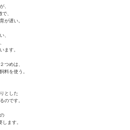
が、
徴で、
育が遅い。
い、
、
います。
２つめは、
飼料を使う。
りとした
るのです。
の
を要します。