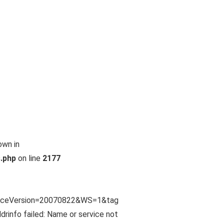
own in
.php
on line
2177
iceVersion=20070822&WS=1&tag
info failed: Name or service not