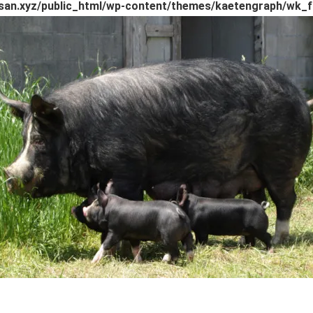
an.xyz/public_html/wp-content/themes/kaetengraph/wk_f