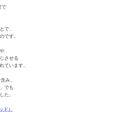
度で
とで、
のです。
や
じさせる
れています。
く含み、
」でも
した。
ッド）