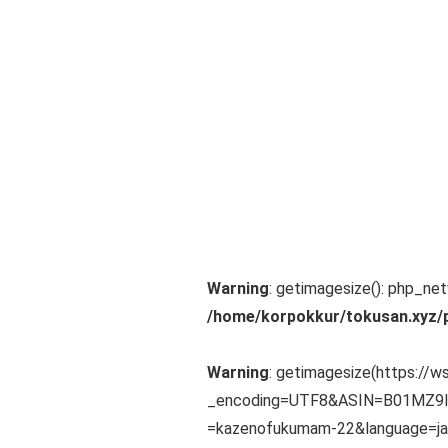
Warning
: getimagesize(): php_ne
/home/korpokkur/tokusan.xyz/
Warning
: getimagesize(https://
_encoding=UTF8&ASIN=B01MZ9I
=kazenofukumam-22&language=ja_JP