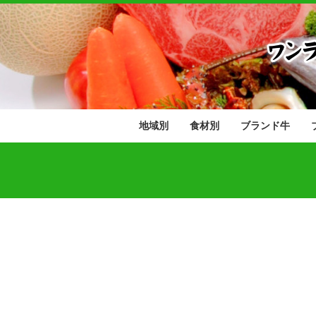
地域別
食材別
ブランド牛
北海道
東北地方
関東地方
中部地方
近畿地方
中国地方
四国地方
九州地方
肉類
野菜･果物
魚介類
青森県
岩手県
秋田県
宮城県
山形県
福島県
茨城県
栃木県
群馬県
埼玉県
千葉県
東京都
神奈川県
山梨県
長野県
新潟県
富山県
石川県
福井県
静岡県
愛知県
岐阜県
三重県
滋賀県
京都府
大阪府
兵庫県
奈良県
和歌山県
鳥取県
島根県
岡山県
広島県
山口県
香川県
愛媛県
徳島県
高知県
福岡県
佐賀県
長崎県
熊本県
大分県
宮崎県
鹿児島県
沖縄県