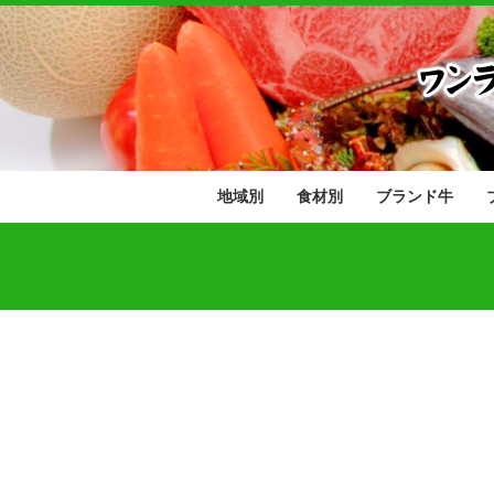
地域別
食材別
ブランド牛
北海道
東北地方
関東地方
中部地方
近畿地方
中国地方
四国地方
九州地方
肉類
野菜･果物
魚介類
青森県
岩手県
秋田県
宮城県
山形県
福島県
茨城県
栃木県
群馬県
埼玉県
千葉県
東京都
神奈川県
山梨県
長野県
新潟県
富山県
石川県
福井県
静岡県
愛知県
岐阜県
三重県
滋賀県
京都府
大阪府
兵庫県
奈良県
和歌山県
鳥取県
島根県
岡山県
広島県
山口県
香川県
愛媛県
徳島県
高知県
福岡県
佐賀県
長崎県
熊本県
大分県
宮崎県
鹿児島県
沖縄県